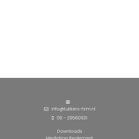
info@tukkers-hrm.nl
06 - 29560931
Downloads
Mediation Reglement