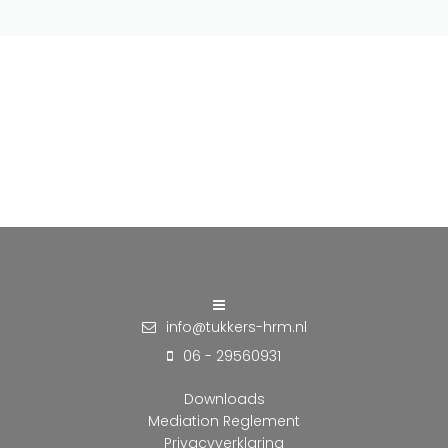
info@tukkers-hrm.nl
06 - 29560931
Downloads
Mediation Reglement
Privacyverklaring