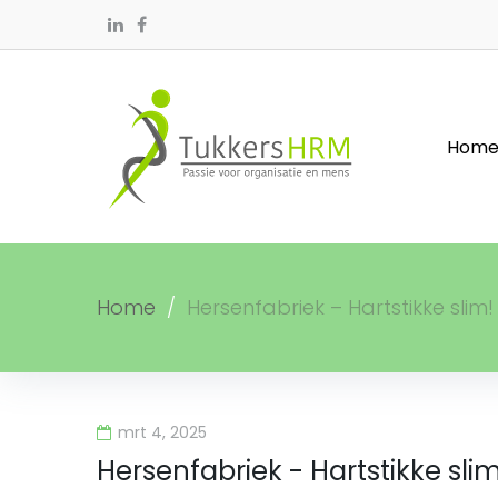
Skip
to
Coaching
Duurzame
Strategische
Verzuimbeleid
Gesprekscyclus
Diensten
Linkedin
Facebook
content
inzetbaarheid
personeelsplanning
(SPP)
Hom
Home
/
Hersenfabriek – Hartstikke slim
mrt 4, 2025
Hersenfabriek - Hartstikke sli