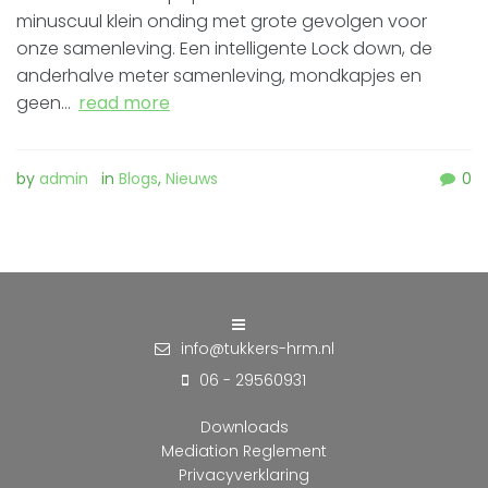
minuscuul klein onding met grote gevolgen voor
onze samenleving. Een intelligente Lock down, de
anderhalve meter samenleving, mondkapjes en
geen…
read more
by
admin
in
Blogs
,
Nieuws
0
info@tukkers-hrm.nl
06 - 29560931
Downloads
Mediation Reglement
Privacyverklaring