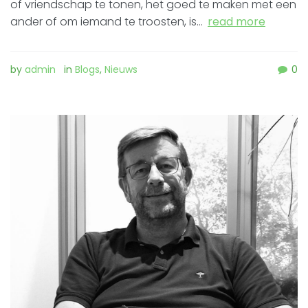
of vriendschap te tonen, het goed te maken met een
ander of om iemand te troosten, is…
read more
by
admin
in
Blogs
,
Nieuws
0