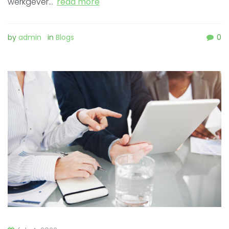
werkgever…
read more
by
admin
in
Blogs
0